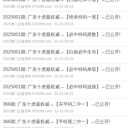
2023澳门正版资料 670288.com
01-01 00:33
2025001期: 广东十虎最权威→【绝杀特码一尾】→已公开!
2023澳门正版资料 670288.com
01-01 00:33
2025001期: 广东十虎最权威→【必中特码尾数】→已公开!
2023澳门正版资料 670288.com
01-01 00:33
2025001期: 广东十虎最权威→【白姐必中生肖】→已公开!
2023澳门正版资料 670288.com
01-01 00:33
2025001期: 广东十虎最权威→【必中特码单双】→已公开!
2023澳门正版资料 670288.com
01-01 00:33
2025001期: 广东十虎最权威→【必中特码波路】→已公开!
2023澳门正版资料 670288.com
01-01 00:33
366期: 广东十虎最权威→【买平码二中一】→已公开!
2023澳门正版资料 670288.com
12-31 00:33
366期: 广东十虎最权威→【平特尾二中一】→已公开!