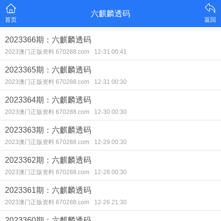
六麒麟透码
首页
返回
2023366期：六麒麟透码
2023澳门正版资料 670288.com
12-31 00:41
2023365期：六麒麟透码
2023澳门正版资料 670288.com
12-31 00:30
2023364期：六麒麟透码
2023澳门正版资料 670288.com
12-30 00:30
2023363期：六麒麟透码
2023澳门正版资料 670288.com
12-29 00:30
2023362期：六麒麟透码
2023澳门正版资料 670288.com
12-28 00:30
2023361期：六麒麟透码
2023澳门正版资料 670288.com
12-26 21:30
2023360期：六麒麟透码