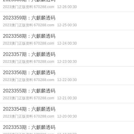
2023澳门正版资料 670288.com
12-26 00:30
2023359期：六麒麟透码
2023澳门正版资料 670288.com
12-25 00:30
2023358期：六麒麟透码
2023澳门正版资料 670288.com
12-24 00:30
2023357期：六麒麟透码
2023澳门正版资料 670288.com
12-23 00:30
2023356期：六麒麟透码
2023澳门正版资料 670288.com
12-22 00:30
2023355期：六麒麟透码
2023澳门正版资料 670288.com
12-21 00:30
2023354期：六麒麟透码
2023澳门正版资料 670288.com
12-20 00:30
2023353期：六麒麟透码